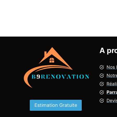
A pr
Nos 
Notr
Réal
Parr
Devi
Estimation Gratuite