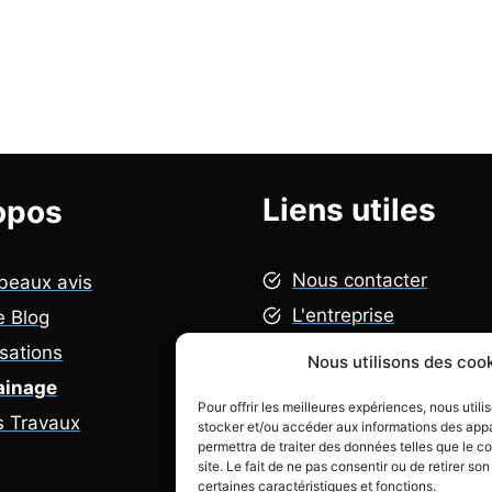
Liens utiles
opos
Nous contacter
beaux avis
L'entreprise
e Blog
Mentions légales
isations
Nous utilisons des cook
Politique de confidenti
ainage
Pour offrir les meilleures expériences, nous util
FAQ
s Travaux
stocker et/ou accéder aux informations des appar
permettra de traiter des données telles que le 
site. Le fait de ne pas consentir ou de retirer s
certaines caractéristiques et fonctions.