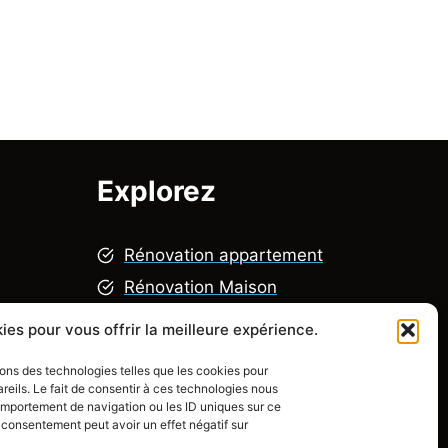
Explorez
R
énovation appartement
Rénovation Maison
Rénovation chambre
ies pour vous offrir la meilleure expérience.
alité
Rénovation salle de bain
isons des technologies telles que les cookies pour
Rénovation cuisine
eils. Le fait de consentir à ces technologies nous
comportement de navigation ou les ID uniques sur ce
on consentement peut avoir un effet négatif sur