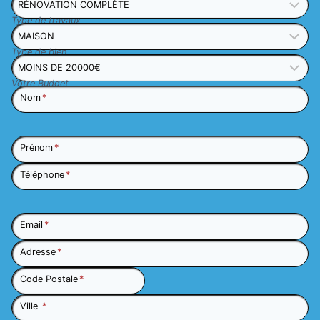
Type de travaux
Type de bien
Votre Budget
Nom
*
Prénom
*
Téléphone
*
Email
*
Adresse
*
Code Postale
*
Ville
*