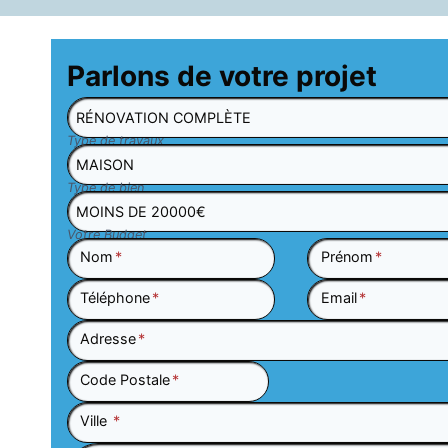
Parlons de votre projet
Type de travaux
Type de bien
Votre Budget
Nom
*
Prénom
*
Téléphone
*
Email
*
Adresse
*
Code Postale
*
Ville
*