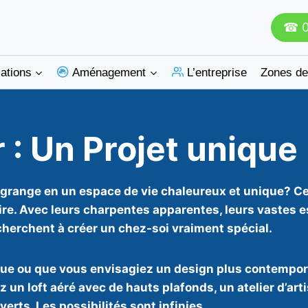
☎ 0
ations
Aménagement
L’entreprise
Zones de
 : Un Projet
unique
 grange en un espace de vie chaleureux et unique? Ce
toire. Avec leurs charpentes apparentes, leurs vastes 
cherchent à créer un chez-soi vraiment spécial.
que ou que vous envisagiez un design plus contempora
z un loft aéré avec de hauts plafonds, un atelier d’ar
erts. Les possibilités sont infinies.