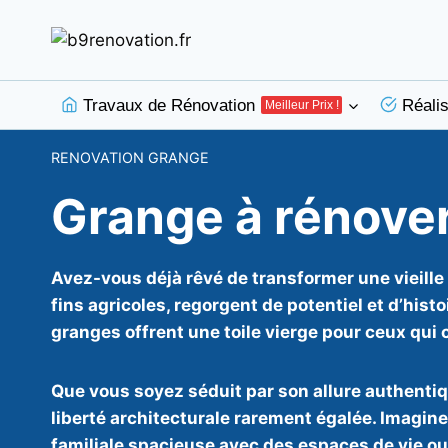
Aller
au
contenu
Travaux de Rénovation
Réalis
Meilleur Prix !
RENOVATION GRANGE
Grange à rénover
Avez-vous déjà rêvé de transformer une vieille
fins agricoles, regorgent de potentiel et d’his
granges offrent une toile vierge pour ceux qui 
Que vous soyez séduit par son allure authenti
liberté architecturale rarement égalée. Imagine
familiale spacieuse avec des espaces de vie ouv