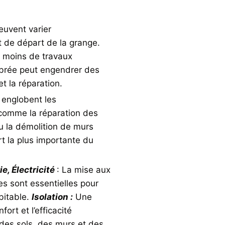
euvent varier
t de départ de la grange.
a moins de travaux
abrée peut engendrer des
et la réparation.
 englobent les
 comme la réparation des
ou la démolition de murs
rt la plus importante du
e, Électricité
: La mise aux
es sont essentielles pour
bitable.
Isolation :
Une
fort et l’efficacité
des sols, des murs et des