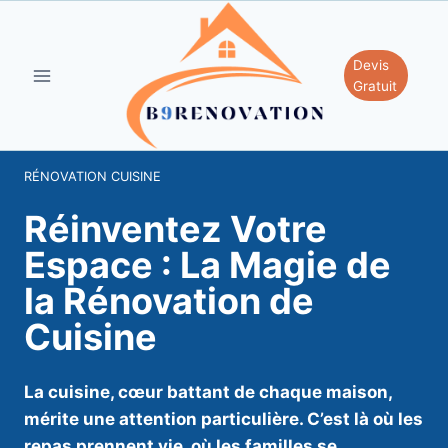
Aller
au
contenu
Devis
Gratuit
RÉNOVATION CUISINE
Réinventez Votre
Espace : La Magie de
la Rénovation de
Cuisine
La cuisine, cœur battant de chaque maison,
mérite une attention particulière. C’est là où les
repas prennent vie, où les familles se