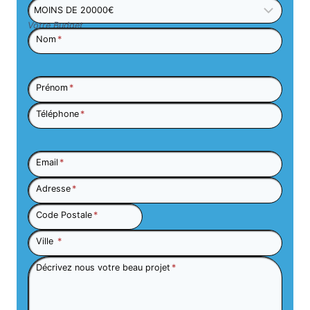
Votre Budget
Nom
*
Prénom
*
Téléphone
*
Email
*
Adresse
*
Code Postale
*
Ville
*
Décrivez nous votre beau projet
*