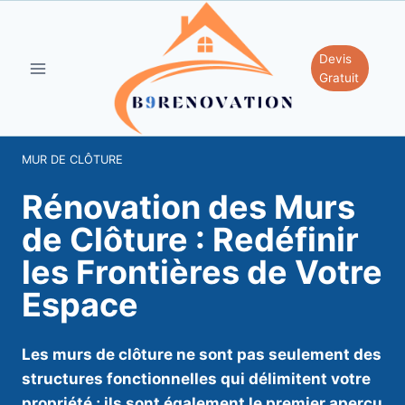
Aller
au
contenu
Devis
Gratuit
MUR DE CLÔTURE
Rénovation des Murs
de Clôture : Redéfinir
les Frontières de Votre
Espace
Les murs de clôture ne sont pas seulement des
structures fonctionnelles qui délimitent votre
propriété ; ils sont également le premier aperçu