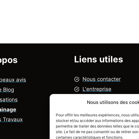
Liens utiles
opos
Nous contacter
beaux avis
L'entreprise
e Blog
Mentions légales
isations
Nous utilisons des cook
Politique de confidenti
ainage
Pour offrir les meilleures expériences, nous util
FAQ
s Travaux
stocker et/ou accéder aux informations des appar
permettra de traiter des données telles que le 
site. Le fait de ne pas consentir ou de retirer s
certaines caractéristiques et fonctions.