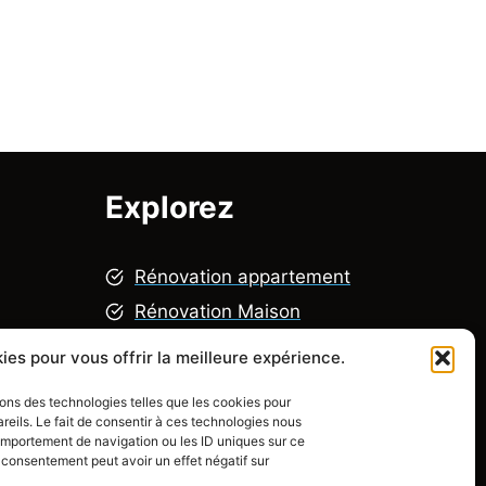
Explorez
R
énovation appartement
Rénovation Maison
Rénovation chambre
ies pour vous offrir la meilleure expérience.
alité
Rénovation salle de bain
isons des technologies telles que les cookies pour
Rénovation cuisine
eils. Le fait de consentir à ces technologies nous
comportement de navigation ou les ID uniques sur ce
on consentement peut avoir un effet négatif sur