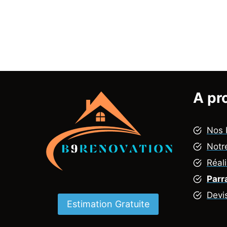
A pr
Nos 
Notr
Réal
Parr
Devi
Estimation Gratuite