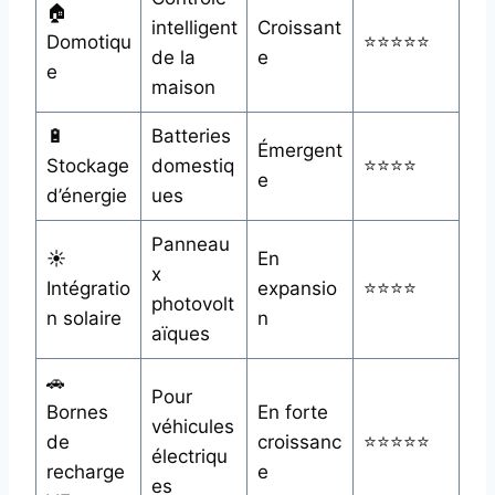
🏠
intelligent
Croissant
Domotiqu
⭐⭐⭐⭐⭐
de la
e
e
maison
🔋
Batteries
Émergent
Stockage
domestiq
⭐⭐⭐⭐
e
d’énergie
ues
Panneau
☀️
En
x
Intégratio
expansio
⭐⭐⭐⭐
photovolt
n solaire
n
aïques
🚗
Pour
Bornes
En forte
véhicules
de
croissanc
⭐⭐⭐⭐⭐
électriqu
recharge
e
es