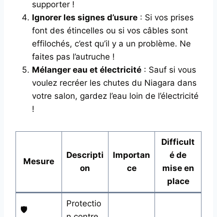
supporter !
Ignorer les signes d’usure
: Si vos prises
font des étincelles ou si vos câbles sont
effilochés, c’est qu’il y a un problème. Ne
faites pas l’autruche !
Mélanger eau et électricité
: Sauf si vous
voulez recréer les chutes du Niagara dans
votre salon, gardez l’eau loin de l’électricité
!
Difficult
Descripti
Importan
é de
Mesure
on
ce
mise en
place
Protectio
🛡️
n contre