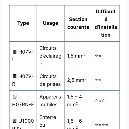
Difficult
Section
é
Type
Usage
courante
d’installa
tion
Circuits
🟥 H07V-
d’éclairag
1,5 mm²
⭐⭐
U
e
🟧 H07V-
Circuits
2,5 mm²
⭐⭐
R
de prises
🟨
Appareils
1,5 – 4
⭐⭐⭐
H07RN-F
mobiles
mm²
Enterré
🟩 U1000
1,5 – 6
ou
⭐⭐⭐⭐
R2V
mm²