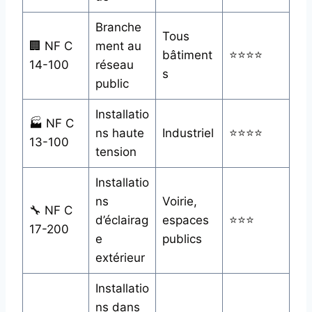
Branche
Tous
🏢 NF C
ment au
bâtiment
⭐⭐⭐⭐
14-100
réseau
s
public
Installatio
🏭 NF C
ns haute
Industriel
⭐⭐⭐⭐
13-100
tension
Installatio
ns
Voirie,
🔧 NF C
d’éclairag
espaces
⭐⭐⭐
17-200
e
publics
extérieur
Installatio
ns dans