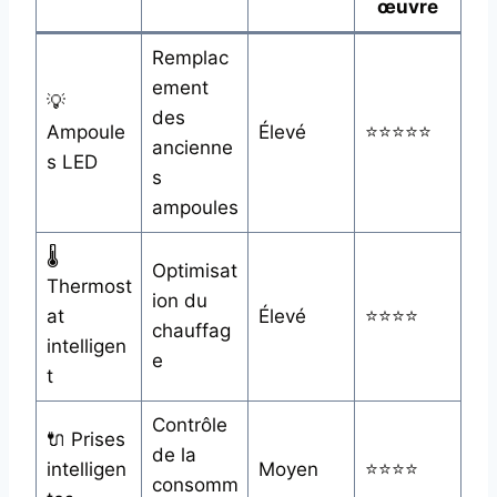
œuvre
Remplac
ement
💡
des
Ampoule
Élevé
⭐⭐⭐⭐⭐
ancienne
s LED
s
ampoules
🌡️
Optimisat
Thermost
ion du
at
Élevé
⭐⭐⭐⭐
chauffag
intelligen
e
t
Contrôle
🔌 Prises
de la
intelligen
Moyen
⭐⭐⭐⭐
consomm