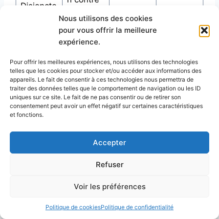
Disjoncte
les
Cruciale
⭐⭐⭐
Nous utilisons des cookies
urs
surcharg
pour vous offrir la meilleure
adaptés
es
expérience.
🔌 Prises
Protectio
Pour offrir les meilleures expériences, nous utilisons des technologies
telles que les cookies pour stocker et/ou accéder aux informations des
sécurisée
n contre
Élevée
⭐⭐
appareils. Le fait de consentir à ces technologies nous permettra de
s
les chocs
traiter des données telles que le comportement de navigation ou les ID
uniques sur ce site. Le fait de ne pas consentir ou de retirer son
consentement peut avoir un effet négatif sur certaines caractéristiques
🚿
et fonctions.
Protectio
Étanchéit
Essentiell
n IP dans
⭐⭐⭐⭐
é
e
Accepter
les zones
humides
Refuser
🔧
Voir les préférences
Préventio
Maintena
n des
Élevée
⭐⭐⭐
Politique de cookies
Politique de confidentialité
nce
pannes