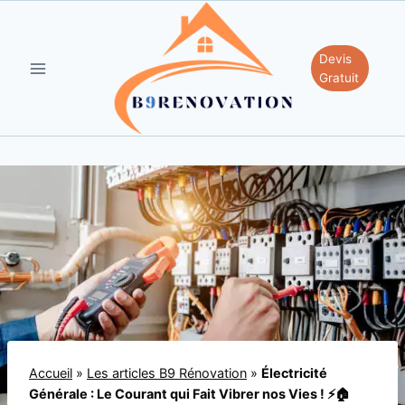
Aller
au
contenu
Devis
Gratuit
Accueil
»
Les articles B9 Rénovation
»
Électricité
Générale : Le Courant qui Fait Vibrer nos Vies ! ⚡🏠