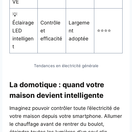
VE
💡
Éclairage
Contrôle
Largeme
LED
et
nt
⭐⭐⭐⭐
intelligen
efficacité
adoptée
t
Tendances en électricité générale
La domotique : quand votre
maison devient intelligente
Imaginez pouvoir contrôler toute l’électricité de
votre maison depuis votre smartphone. Allumer
le chauffage avant de rentrer du boulot,
éteindre toutes les lumières d’un seul clic,