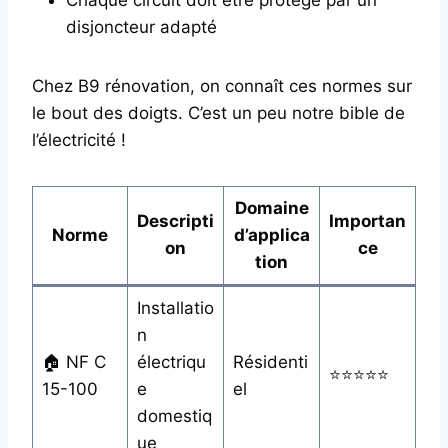
disjoncteur adapté
Chez B9 rénovation, on connaît ces normes sur
le bout des doigts. C’est un peu notre bible de
l’électricité !
Domaine
Descripti
Importan
Norme
d’applica
on
ce
tion
Installatio
n
🏠 NF C
électriqu
Résidenti
⭐⭐⭐⭐⭐
15-100
e
el
domestiq
ue