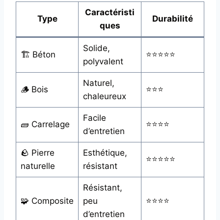
Caractéristi
Type
Durabilité
ques
Solide,
🏗️ Béton
⭐⭐⭐⭐⭐
polyvalent
Naturel,
🪵 Bois
⭐⭐⭐
chaleureux
Facile
🧱 Carrelage
⭐⭐⭐⭐
d’entretien
🪨 Pierre
Esthétique,
⭐⭐⭐⭐⭐
naturelle
résistant
Résistant,
🧩 Composite
peu
⭐⭐⭐⭐
d’entretien