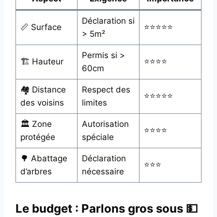
Déclaration si
📏 Surface
⭐⭐⭐⭐⭐
> 5m²
Permis si >
🏗️ Hauteur
⭐⭐⭐⭐
60cm
🏘️ Distance
Respect des
⭐⭐⭐⭐⭐
des voisins
limites
🏛️ Zone
Autorisation
⭐⭐⭐⭐
protégée
spéciale
🌳 Abattage
Déclaration
⭐⭐⭐
d’arbres
nécessaire
Le budget : Parlons gros sous 💵