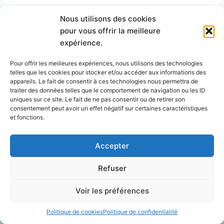
Nous utilisons des cookies
pour vous offrir la meilleure
Navigation
PRÉCÉDENT
SUIVANT
expérience.
Toiture en Bac Acier :
Electricité aux normes
de
Le Guide Ultime 🏠🔧
: Le guide ultime pour
Pour offrir les meilleures expériences, nous utilisons des technologies
telles que les cookies pour stocker et/ou accéder aux informations des
l’article
une installation sûre 🏠
appareils. Le fait de consentir à ces technologies nous permettra de
⚡
traiter des données telles que le comportement de navigation ou les ID
uniques sur ce site. Le fait de ne pas consentir ou de retirer son
consentement peut avoir un effet négatif sur certaines caractéristiques
et fonctions.
Accepter
Publications similaires
Refuser
Voir les préférences
Politique de cookies
Politique de confidentialité