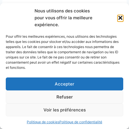
Quand tu choisis une clôture, tu penses
Nous utilisons des cookies
rarement à l’entretien. Et pourtant, c’est crucial !
pour vous offrir la meilleure
Négliger ce point, c’est comme acheter un chiot
expérience.
sans penser qu’il va grandir : tu risques d’avoir
des surprises. 🐶
Pour offrir les meilleures expériences, nous utilisons des technologies
telles que les cookies pour stocker et/ou accéder aux informations des
appareils. Le fait de consentir à ces technologies nous permettra de
traiter des données telles que le comportement de navigation ou les ID
Les astuces de pro pour
uniques sur ce site. Le fait de ne pas consentir ou de retirer son
consentement peut avoir un effet négatif sur certaines caractéristiques
et fonctions.
une clôture au top 🌟
Accepter
Après toutes ces années à installer des
clôtures chez B9 rénovation, on a quelques
Refuser
petits secrets à partager. C’est comme la
recette secrète de ta grand-mère : ça fait toute
Voir les préférences
la différence !
Politique de cookies
Politique de confidentialité