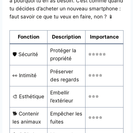
à pourquoi tu en as besoin. C’est comme quand
tu décides d’acheter un nouveau smartphone :
faut savoir ce que tu veux en faire, non ? 📱
Fonction
Description
Importance
Protéger la
🛡️ Sécurité
⭐⭐⭐⭐⭐
propriété
Préserver
👀 Intimité
⭐⭐⭐⭐
des regards
Embellir
🎨 Esthétique
⭐⭐⭐
l’extérieur
🐕 Contenir
Empêcher les
⭐⭐⭐⭐
les animaux
fuites