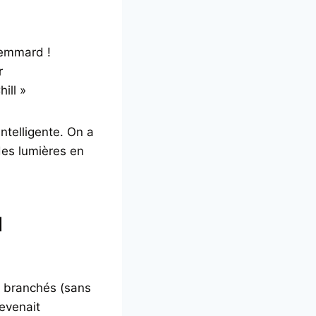
flemmard !
r
ill »
ntelligente. On a
des lumières en
d
s branchés (sans
devenait