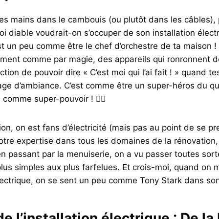
les mains dans le cambouis (ou plutôt dans les câbles)
i diable voudrait-on s’occuper de son installation électr
est un peu comme être le chef d’orchestre de ta maison !
lument comme par magie, des appareils qui ronronnent d
action de pouvoir dire « C’est moi qui l’ai fait ! » quand t
rage d’ambiance. C’est comme être un super-héros du qu
 comme super-pouvoir ! 🦸‍♂️
n, on est fans d’électricité (mais pas au point de se p
otre expertise dans tous les domaines de la rénovation,
n passant par la menuiserie, on a vu passer toutes sort
plus simples aux plus farfelues. Et crois-moi, quand on m
 électrique, on se sent un peu comme Tony Stark dans son 
de l’installation électrique : De l