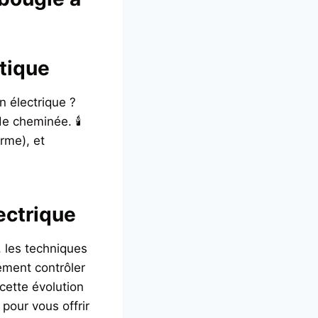
tique
n électrique ?
e cheminée. 🕯️
rme), et
ectrique
 les techniques
lement contrôler
cette évolution
pour vous offrir