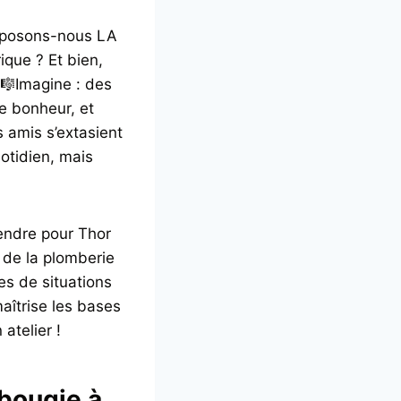
, posons-nous LA
ique ? Et bien,
 🎼Imagine : des
e bonheur, et
es amis s’extasient
otidien, mais
rendre pour Thor
 de la plomberie
es de situations
aîtrise les bases
atelier !
a bougie à