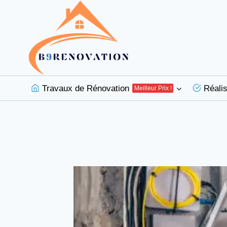
Aller
au
contenu
Travaux de Rénovation
Réalis
Meilleur Prix !