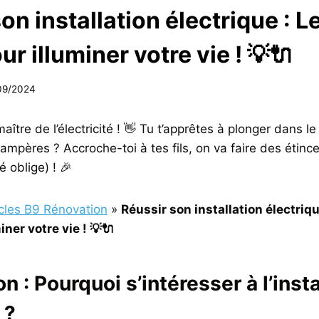
on installation électrique : L
ur illuminer votre vie ! 💡🔌
09/2024
 maître de l’électricité ! 👋 Tu t’apprêtes à plonger dans 
ampères ? Accroche-toi à tes fils, on va faire des étince
é oblige) ! 🎉
icles B9 Rénovation
»
Réussir son installation électriqu
iner votre vie ! 💡🔌
n : Pourquoi s’intéresser à l’insta
 ?