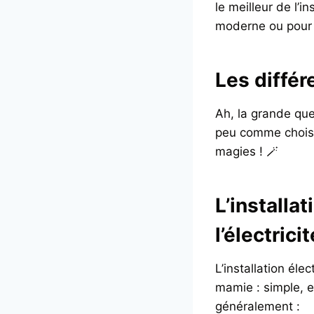
le meilleur de l’i
moderne ou pour l
Les différ
Ah, la grande ques
peu comme choisir
magies ! 🪄
L’installa
l’électricit
L’installation él
mamie : simple, e
généralement :