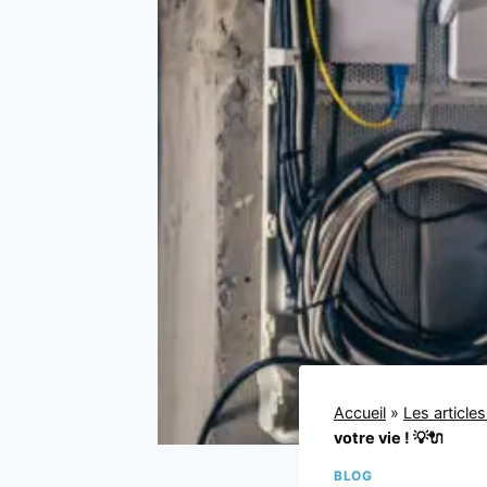
Accueil
»
Les article
votre vie ! 💡🔌
BLOG