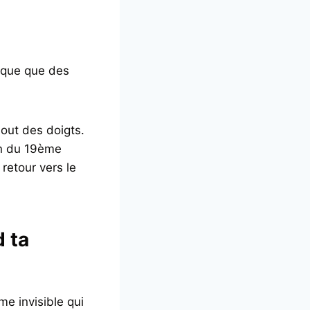
ique que des
bout des doigts.
son du 19ème
 retour vers le
d ta
me invisible qui