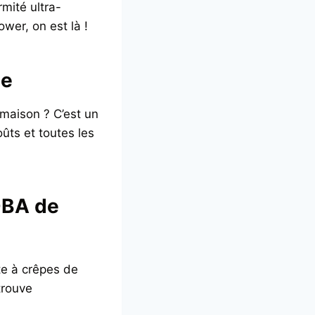
rmité ultra-
wer, on est là !
ue
a maison ? C’est un
ûts et toutes les
.-BA de
âte à crêpes de
trouve