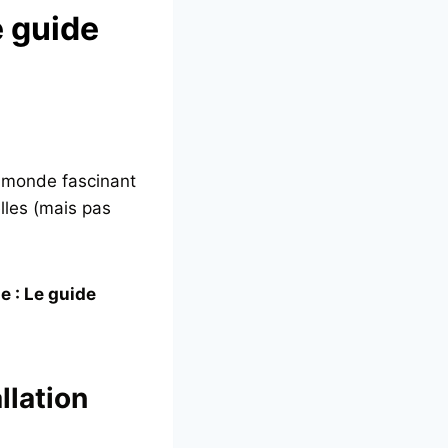
e guide
le monde fascinant
lles (mais pas
e : Le guide
llation